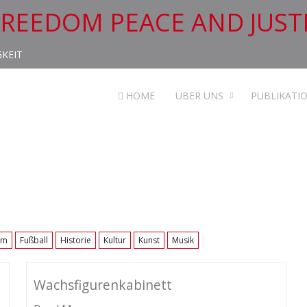
FREEDOM PEACE AND JUST
GKEIT
HOME
ÜBER UNS
PUBLIKATI
um
Fußball
Historie
Kultur
Kunst
Musik
Wachsfigurenkabinett